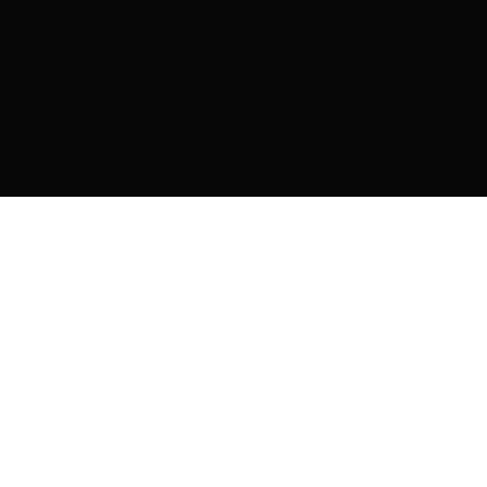
ПИТАНИЕ